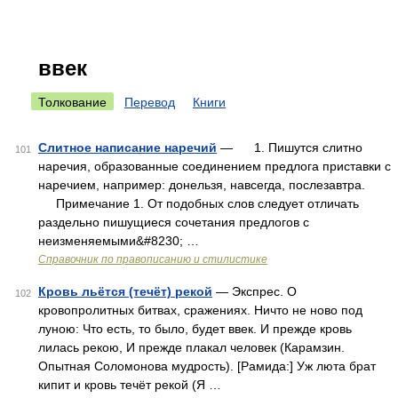
ввек
Толкование
Перевод
Книги
Слитное написание наречий
— 1. Пишутся слитно
101
наречия, образованные соединением предлога приставки с
наречием, например: донельзя, навсегда, послезавтра.
Примечание 1. От подобных слов следует отличать
раздельно пишущиеся сочетания предлогов с
неизменяемыми&#8230; …
Справочник по правописанию и стилистике
Кровь льётся (течёт) рекой
— Экспрес. О
102
кровопролитных битвах, сражениях. Ничто не ново под
луною: Что есть, то было, будет ввек. И прежде кровь
лилась рекою, И прежде плакал человек (Карамзин.
Опытная Соломонова мудрость). [Рамида:] Уж люта брат
кипит и кровь течёт рекой (Я …