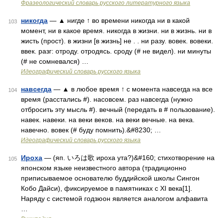
Фразеологический словарь русского литературного языка
никогда
— ▲ нигде ↑ во времени никогда ни в какой
103
момент, ни в какое время. никогда в жизни. ни в жизнь. ни в
жисть (прост). в жизни [в жизнь] не . . ни разу. вовек. вовеки.
ввек. разг: отроду. отродясь. сроду (# не видел). ни минуты
(# не сомневался) …
Идеографический словарь русского языка
навсегда
— ▲ в любое время ↑ с момента навсегда на все
104
время (расстались #). насовсем. раз навсегда (нужно
отбросить эту мысль #). вечный (передать в # пользование).
навек. навеки. на веки веков. на веки вечные. на века.
навечно. вовек (# буду помнить).&#8230; …
Идеографический словарь русского языка
Ироха
— (яп. いろは歌 ироха ута?)&#160; стихотворение на
105
японском языке неизвестного автора (традиционно
приписываемое основателю буддийской школы Сингон
Кобо Дайси), фиксируемое в памятниках с XI века[1].
Наряду с системой годзюон является аналогом алфавита
…