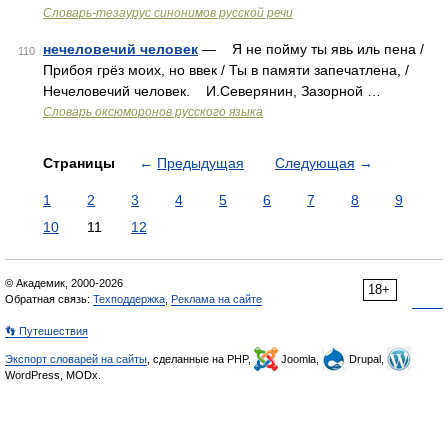
Словарь-тезаурус синонимов русской речи
нечеловечий человек
— Я не пойму ты явь иль пена /
110
Прибоя грёз моих, но ввек / Ты в памяти запечатлена, /
Нечеловечий человек. И.Северянин, Зазорной …
Словарь оксюморонов русского языка
Страницы
←
Предыдущая
Следующая
→
1
2
3
4
5
6
7
8
9
10
11
12
© Академик, 2000-2026
18+
Обратная связь:
Техподдержка
,
Реклама на сайте
👣 Путешествия
Экспорт словарей на сайты
, сделанные на PHP,
Joomla,
Drupal,
WordPress, MODx.