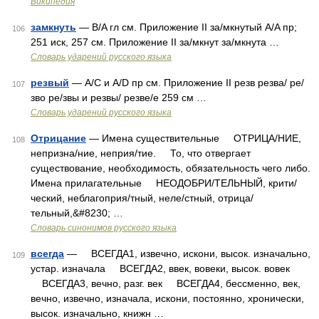
Википедия
замкнуть
— B/A гл см. Приложение II за/мкнутый A/A пр;
106
251 иск, 257 см. Приложение II за/мкнут за/мкнута …
Словарь ударений русского языка
резвый
— A/C и A/D пр см. Приложение II резв резва/ ре/
107
зво ре/звы и резвы/ резве/е 259 см …
Словарь ударений русского языка
Отрицание
— Имена существительные ОТРИЦА/НИЕ,
108
непризна/ние, неприя/тие. То, что отвергает
существование, необходимость, обязательность чего либо.
Имена прилагательные НЕОДОБРИ/ТЕЛЬНЫЙ, крити/
ческий, неблагоприя/тный, неле/стный, отрица/
тельный,&#8230; …
Словарь синонимов русского языка
всегда
— ВСЕГДА1, извечно, искони, высок. изначально,
109
устар. изначала ВСЕГДА2, ввек, вовеки, высок. вовек
ВСЕГДА3, вечно, разг. век ВСЕГДА4, бессменно, век,
вечно, извечно, изначала, искони, постоянно, хронически,
высок. изначально, книжн …